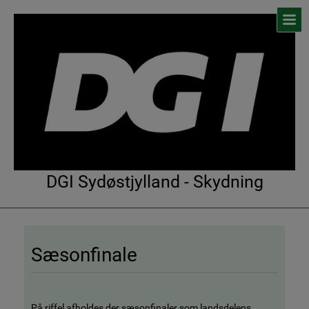
DGI Sydøstjylland - Skydning
Sæsonfinale
På riffel afholdes der sæsonfinaler som landsdelens