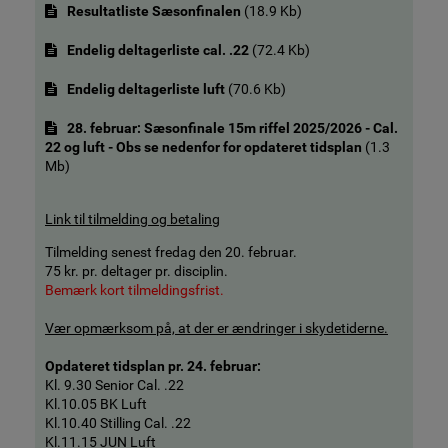
Resultatliste Sæsonfinalen
(
18.9 Kb
)
Endelig deltagerliste cal. .22
(
72.4 Kb
)
Endelig deltagerliste luft
(
70.6 Kb
)
28. februar: Sæsonfinale 15m riffel 2025/2026 - Cal.
22 og luft - Obs se nedenfor for opdateret tidsplan
(
1.3
Mb
)
Link til tilmelding og betaling
Tilmelding senest fredag den 20. februar.
75 kr. pr. deltager pr. disciplin.
Bemærk kort tilmeldingsfrist.
Vær opmærksom på, at der er ændringer i skydetiderne.
Opdateret tidsplan pr. 24. februar:
Kl. 9.30 Senior Cal. .22
Kl.10.05 BK Luft
Kl.10.40 Stilling Cal. .22
Kl.11.15 JUN Luft