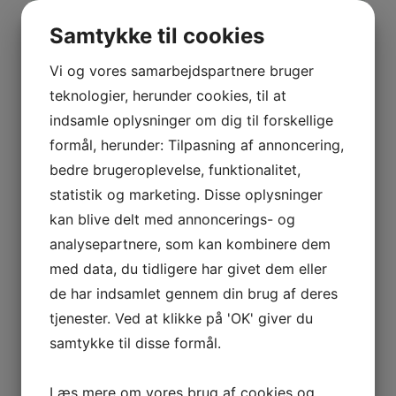
Finalen afvikles lørdag den 22. februar på banerne i BPI,
Samtykke til cookies
Pjedstedvej 33a, 7000 Fredericia
Link til tilmeldingssiden
- tilmeldingsfrist d. 17/2 2025
Vi og vores samarbejdspartnere bruger
teknologier, herunder cookies, til at
Tidsplanen for sæsonfinalerne i BPI er opdateret.
indsamle oplysninger om dig til forskellige
Skydetider:
formål, herunder: Tilpasning af annoncering,
👉 Kl. 10.00 - Senior cal. 22
👉 Kl. 10.40 - Børn Luft
bedre brugeroplevelse, funktionalitet,
👉 Kl. 11.20 - Junior Luft
statistik og marketing. Disse oplysninger
👉 Kl. 12.00 - Åben cal. 22
👉 Kl. 12.40 - Stilling Luft
kan blive delt med annoncerings- og
👉 Kl. 13.20 - Børn cal. 22
analysepartnere, som kan kombinere dem
👉 Kl. 14.00 - Senior Luft
med data, du tidligere har givet dem eller
👉 Kl. 14.40 - Junior cal. 22
👉 Kl. 15.20 - Åben Luft
de har indsamlet gennem din brug af deres
tjenester. Ved at klikke på 'OK' giver du
2023/2024
samtykke til disse formål.
24. februar: Resultatliste sæsonfinaler på 15 meter
riffel, for både cal .22 og luft.
(
28.5 Kb
)
Læs mere om vores brug af cookies og